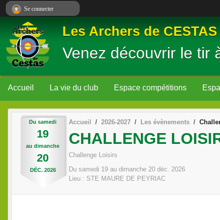
Panneau de gestion des cookies
Se connecter
Les Archers de CESTAS
Venez découvrir le tir à
Accueil
La vie du club
Espace compétitions
Espac
Accueil
2026-2027
Les évènements
Chall
Du
samedi
19
CHALLENGE LOISIR
au
dimanche
Challenge Loisirs
20
Du
samedi
19
au
dimanche
20
déc.
2026
DÉC.
2026
Lieu :
STE MAURE DE PEYRIAC