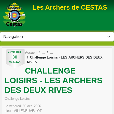
Panneau de gestion des cookies
Les Archers de CESTAS
Le
vendredi
Accueil
30
Challenge Loisirs - LES ARCHERS DES DEUX
RIVES
OCT.
2026
CHALLENGE
LOISIRS - LES ARCHERS
DES DEUX RIVES
Challenge Loisirs
Le
vendredi
30
oct.
2026
Lieu :
VILLENEUVE/LOT