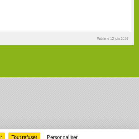
Publié le
13 juin 2026
arte cookies
Gestion des cookies
r
Tout refuser
Personnaliser