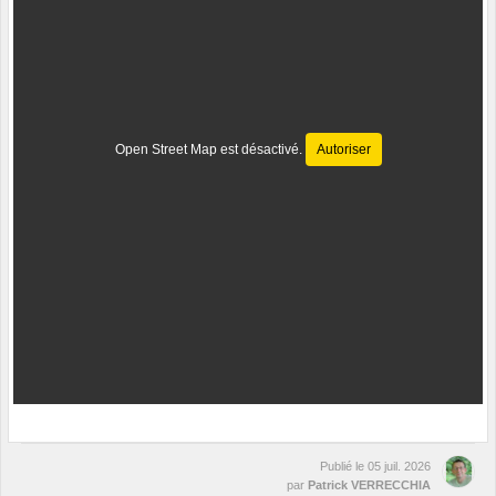
Open Street Map est désactivé.
Autoriser
Publié le
05 juil. 2026
par
Patrick VERRECCHIA