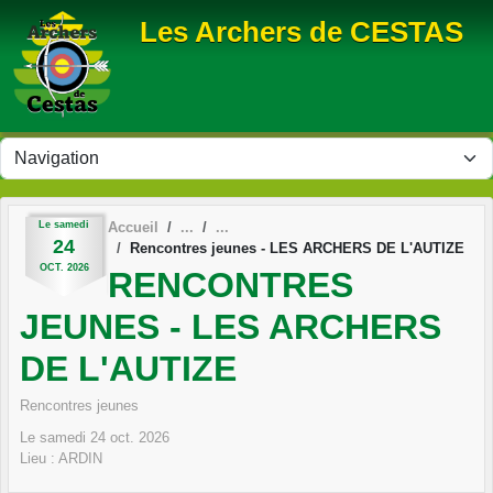
Panneau de gestion des cookies
Les Archers de CESTAS
Le
samedi
Accueil
24
Rencontres jeunes - LES ARCHERS DE L'AUTIZE
OCT.
2026
RENCONTRES
JEUNES - LES ARCHERS
DE L'AUTIZE
Rencontres jeunes
Le
samedi
24
oct.
2026
Lieu :
ARDIN