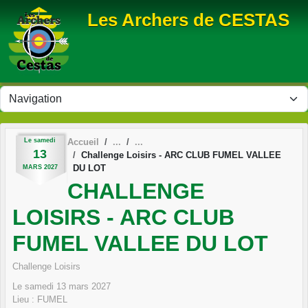
Panneau de gestion des cookies
Les Archers de CESTAS
Le
samedi
Accueil
13
Challenge Loisirs - ARC CLUB FUMEL VALLEE
DU LOT
MARS
2027
CHALLENGE
LOISIRS - ARC CLUB
FUMEL VALLEE DU LOT
Challenge Loisirs
Le
samedi
13
mars
2027
Lieu :
FUMEL