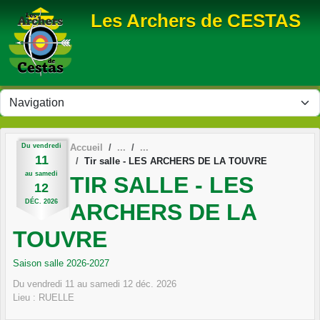
Panneau de gestion des cookies
Les Archers de CESTAS
Du
vendredi
Accueil
11
Tir salle - LES ARCHERS DE LA TOUVRE
au
samedi
TIR SALLE - LES
12
DÉC.
2026
ARCHERS DE LA
TOUVRE
Saison salle 2026-2027
Du
vendredi
11
au
samedi
12
déc.
2026
Lieu :
RUELLE